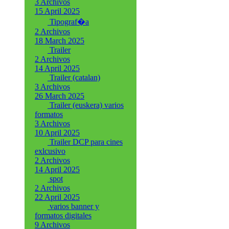
3 Archivos
15 April 2025
Tipograf�a
2 Archivos
18 March 2025
Trailer
2 Archivos
14 April 2025
Trailer (catalan)
3 Archivos
26 March 2025
Trailer (euskera) varios
formatos
3 Archivos
10 April 2025
Trailer DCP para cines
exlcusivo
2 Archivos
14 April 2025
spot
2 Archivos
22 April 2025
varios banner y
formatos digitales
9 Archivos